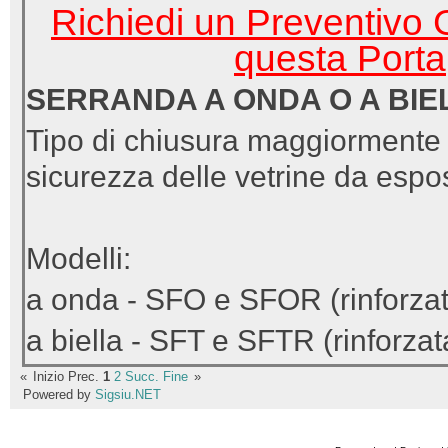
Richiedi un Preventivo G
questa Porta
SERRANDA A ONDA O A BIE
Tipo di chiusura maggiormente u
sicurezza delle vetrine da espo
Modelli:
a onda - SFO e SFOR (rinforzat
a biella - SFT e SFTR (rinforzat
«
Inizio
Prec.
1
2
Succ.
Fine
»
Powered by
Sigsiu.NET