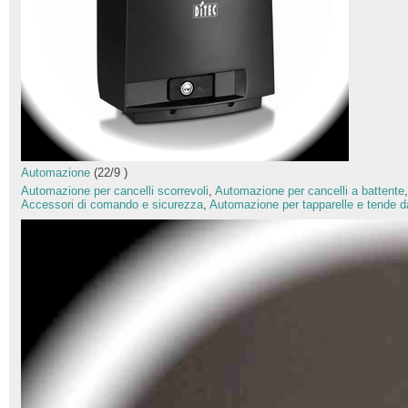
Automazione
(
22
/
9
)
Automazione per cancelli scorrevoli
,
Automazione per cancelli a battente
Accessori di comando e sicurezza
,
Automazione per tapparelle e tende d