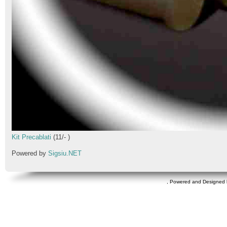
Kit Precablati
(
11
/
-
)
Powered by
Sigsiu.NET
, Powered and Designed 