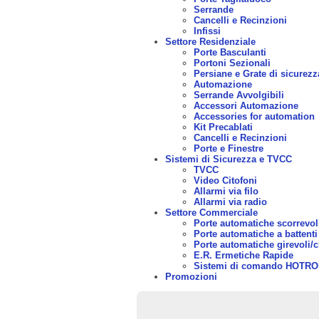
Serrande
Cancelli e Recinzioni
Infissi
Settore Residenziale
Porte Basculanti
Portoni Sezionali
Persiane e Grate di sicurezz
Automazione
Serrande Avvolgibili
Accessori Automazione
Accessories for automation
Kit Precablati
Cancelli e Recinzioni
Porte e Finestre
Sistemi di Sicurezza e TVCC
TVCC
Video Citofoni
Allarmi via filo
Allarmi via radio
Settore Commerciale
Porte automatiche scorrevol
Porte automatiche a battenti
Porte automatiche girevoli/c
E.R. Ermetiche Rapide
Sistemi di comando HOTR
Promozioni