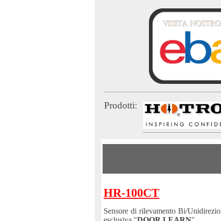
Prodotti:
HR-100CT
Sensore di rilevamento Bi/Unidirezio
esclusiva "
DOOR LEARN
".