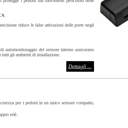
si protegge i pedoni dai movimenti pericolosi delle
CA
ecisione riduce le false attivazioni delle porte negli
e di automonitoraggio del sensore interno assicurano
tutti gli ambienti di installazione.
Dettagli ...
sicurezza per i pedoni in un unico sensore compatto,
oppio relè.