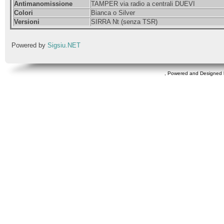
Antimanomissione
TAMPER via radio a centrali DUEVI
Colori
Bianca o Silver
Versioni
SIRRA Nt (senza TSR)
Powered by
Sigsiu.NET
, Powered and Designed 