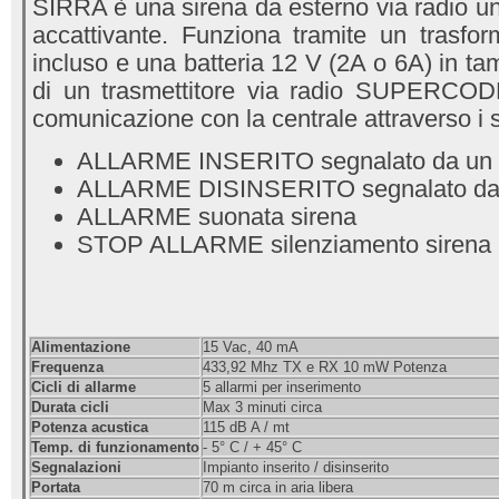
SIRRA è una sirena da esterno via radio un
accattivante. Funziona tramite un trasfo
incluso e una batteria 12 V (2A o 6A) in t
di un trasmettitore via radio SUPERCOD
comunicazione con la centrale attraverso i
ALLARME INSERITO segnalato da un 
ALLARME DISINSERITO segnalato da 3
ALLARME suonata sirena
STOP ALLARME silenziamento sirena
Alimentazione
15 Vac, 40 mA
Frequenza
433,92 Mhz TX e RX 10 mW Potenza
Cicli di allarme
5 allarmi per inserimento
Durata cicli
Max 3 minuti circa
Potenza acustica
115 dB A / mt
Temp. di funzionamento
- 5° C / + 45° C
Segnalazioni
Impianto inserito / disinserito
Portata
70 m circa in aria libera