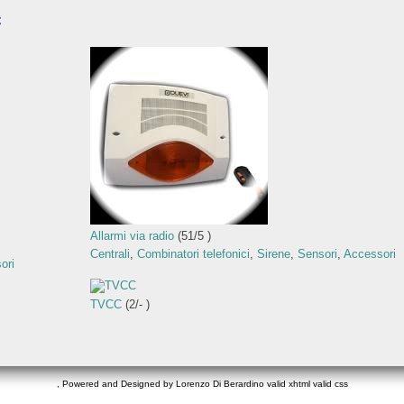
C
Allarmi via radio
(
51
/
5
)
Centrali
,
Combinatori telefonici
,
Sirene
,
Sensori
,
Accessori
ori
TVCC
(
2
/
-
)
, Powered and Designed by Lorenzo Di Berardino
valid xhtml
valid css