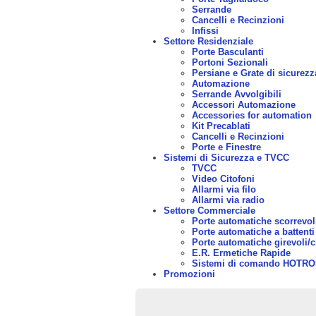
Serrande
Cancelli e Recinzioni
Infissi
Settore Residenziale
Porte Basculanti
Portoni Sezionali
Persiane e Grate di sicurezz
Automazione
Serrande Avvolgibili
Accessori Automazione
Accessories for automation
Kit Precablati
Cancelli e Recinzioni
Porte e Finestre
Sistemi di Sicurezza e TVCC
TVCC
Video Citofoni
Allarmi via filo
Allarmi via radio
Settore Commerciale
Porte automatiche scorrevol
Porte automatiche a battenti
Porte automatiche girevoli/c
E.R. Ermetiche Rapide
Sistemi di comando HOTR
Promozioni